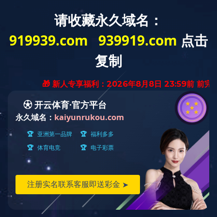
信息
首
开
业
资
开
开
招
政
页
云
务
质
云
云
标
策
世
范
信
世
世
信
法
界
围
誉
界
界
息
规
杯
杯
杯
官
官
官
网
网
网