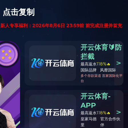
信息化办公系统
电子招标平台
法规
开云世界杯
行业动态
联系我们
官网_开云
（中国）文
化