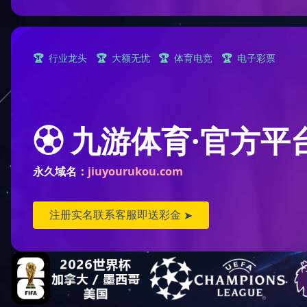
开云世界杯官网_开云（中
精品项目
国）业绩
工程监理
公共建筑
住宅项目
厂房项目
装饰装修
市政工程
水利工程
钢结构
改造工程