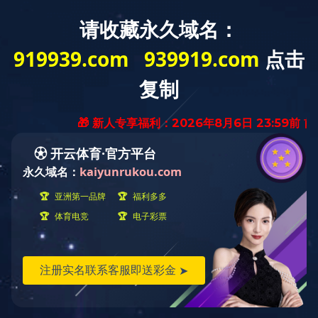
信息
首
开
业
资
开
开
招
政
页
云
务
质
云
云
标
策
世
范
信
世
世
信
法
界
围
誉
界
界
息
规
杯
杯
杯
官
官
官
网
网
网